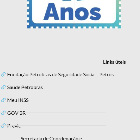
Links
úteis
Fundação Petrobras de Seguridade Social - Petros
Saúde Petrobras
Meu INSS
GOV BR
Previc
Secretaria de Coordenação e