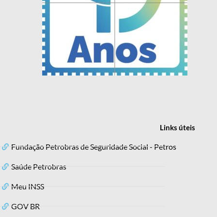
Links
úteis
Fundação Petrobras de Seguridade Social - Petros
Saúde Petrobras
Meu INSS
GOV BR