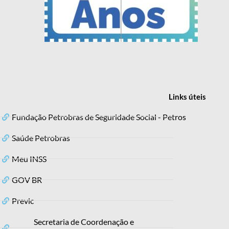
Links
úteis
Fundação Petrobras de Seguridade Social - Petros
Saúde Petrobras
Meu INSS
GOV BR
Previc
Secretaria de Coordenação e