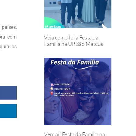
 países,
Veja como foi a Festa da
pra com
Família na UR São Mateus
uiri-los
Vem aí! Festa da Família na