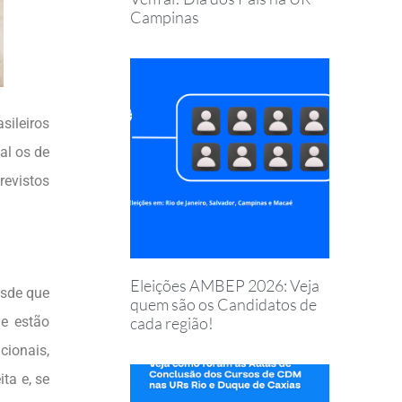
Campinas
sileiros
al os de
evistos
Eleições AMBEP 2026: Veja
esde que
quem são os Candidatos de
cada região!
e estão
cionais,
ta e, se