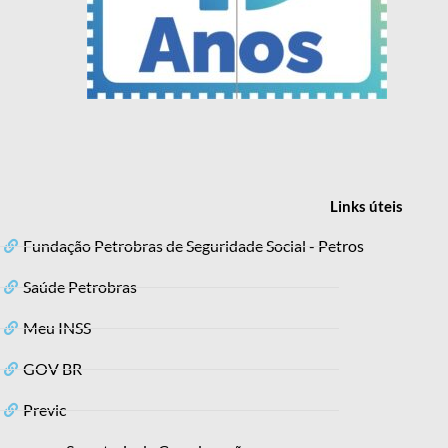
Links
úteis
Fundação Petrobras de Seguridade Social - Petros
Saúde Petrobras
Meu INSS
GOV BR
Previc