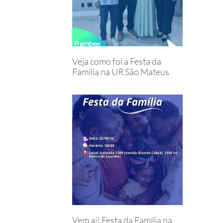
Veja como foi a Festa da
Família na UR São Mateus
Vem aí! Festa da Família na