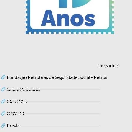
Links
úteis
Fundação Petrobras de Seguridade Social - Petros
Saúde Petrobras
Meu INSS
GOV BR
Previc