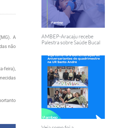
AMBEP-Aracaju recebe
(MG). A
Palestra sobre Saúde Bucal
idas não
-feira),
rnecidas
portanto
Veja como foi a