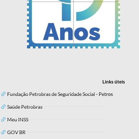
Links
úteis
Fundação Petrobras de Seguridade Social - Petros
Saúde Petrobras
Meu INSS
GOV BR