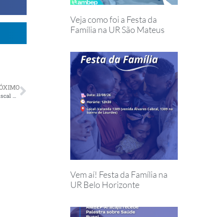
Veja como foi a Festa da
Família na UR São Mateus
ÓXIMO
Você já pensou em se candidatar para os Conselhos Deliberativo e Fiscal da Petros?
Vem aí! Festa da Família na
UR Belo Horizonte