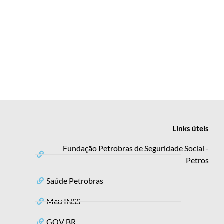
Links
úteis
Fundação Petrobras de Seguridade Social -
Petros
Saúde Petrobras
Meu INSS
GOV BR