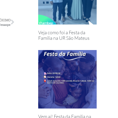
ÓXIMO
Fenaspe
Veja como foi a Festa da
Família na UR São Mateus
Vem aí! Festa da Família na