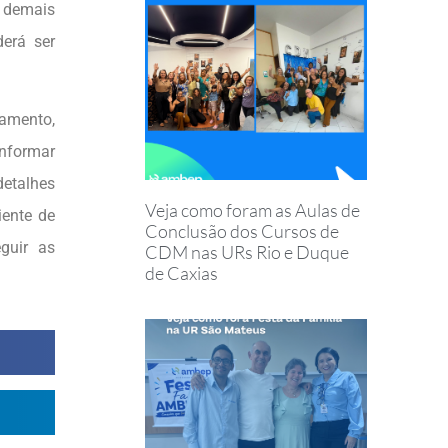
s demais
derá ser
amento,
informar
detalhes
Veja como foram as Aulas de
iente de
Conclusão dos Cursos de
guir as
CDM nas URs Rio e Duque
de Caxias