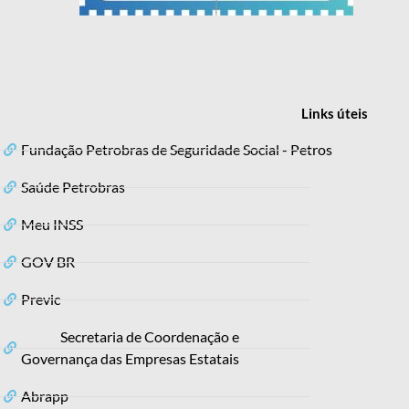
Links
úteis
Fundação Petrobras de Seguridade Social - Petros
Saúde Petrobras
Meu INSS
GOV BR
Previc
Secretaria de Coordenação e
Governança das Empresas Estatais
Abrapp