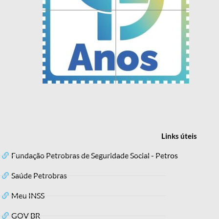
Links
úteis
Fundação Petrobras de Seguridade Social - Petros
Saúde Petrobras
Meu INSS
GOV BR