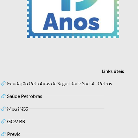
Links
úteis
Fundação Petrobras de Seguridade Social - Petros
Saúde Petrobras
Meu INSS
GOV BR
Previc