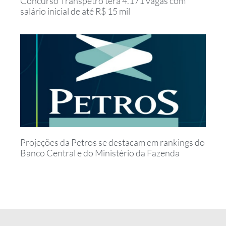
Concurso Transpetro terá 4.171 vagas com
salário inicial de até R$ 15 mil
Projeções da Petros se destacam em rankings do
Banco Central e do Ministério da Fazenda