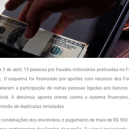
a 3 de abril, 13 pessoas por fraudes milionárias praticadas no 
nk. O esquema foi financiado por aportes com recursos dos F
velaram a participação de outras pessoas ligadas aos bancos 
Rock. A denúncia aponta crimes contra o sistema financeiro
emissão de duplicatas simuladas.
s condenações dos envolvidos, o pagamento de mais de R$ 560