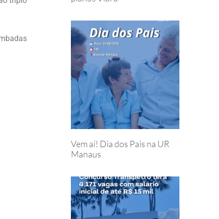
o triplo
imbadas
Vem aí! Dia dos Pais na UR
Manaus