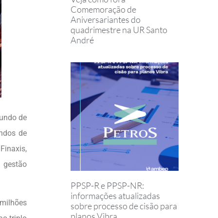
Comemoração de
Aniversariantes do
quadrimestre na UR Santo
André
Fundo de
undos de
Finaxis,
, gestão
PPSP-R e PPSP-NR:
informações atualizadas
 milhões
sobre processo de cisão para
planos Vibra