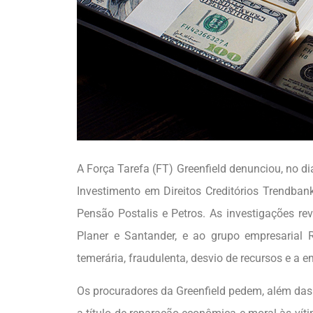
A Força Tarefa (FT) Greenfield denunciou, no di
Investimento em Direitos Creditórios Trendba
Pensão Postalis e Petros. As investigações re
Planer e Santander, e ao grupo empresarial 
temerária, fraudulenta, desvio de recursos e a 
Os procuradores da Greenfield pedem, além da