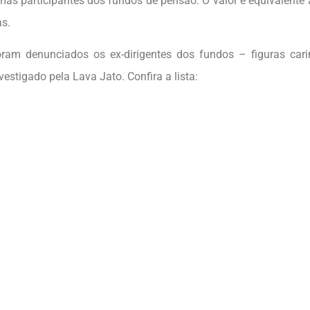
mas participantes dos fundos de pensão. O valor é equivalente a
as.
ram denunciados os ex-dirigentes dos fundos – figuras car
stigado pela Lava Jato. Confira a lista: