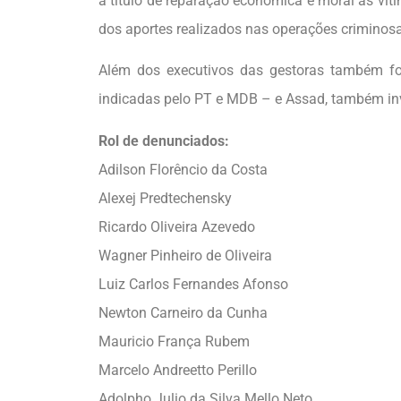
a título de reparação econômica e moral às víti
dos aportes realizados nas operações criminos
Além dos executivos das gestoras também fo
indicadas pelo PT e MDB – e Assad, também inve
Rol de denunciados:
Adilson Florêncio da Costa
Alexej Predtechensky
Ricardo Oliveira Azevedo
Wagner Pinheiro de Oliveira
Luiz Carlos Fernandes Afonso
Newton Carneiro da Cunha
Mauricio França Rubem
Marcelo Andreetto Perillo
Adolpho Julio da Silva Mello Neto