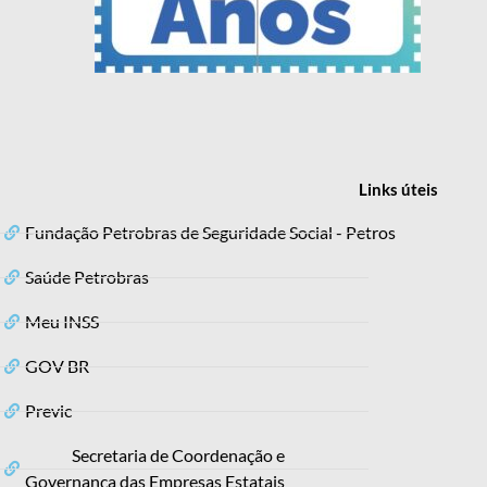
Links
úteis
Fundação Petrobras de Seguridade Social - Petros
Saúde Petrobras
Meu INSS
GOV BR
Previc
Secretaria de Coordenação e
Governança das Empresas Estatais