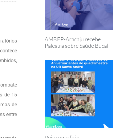
AMBEP-Aracaju recebe
ratórios
Palestra sobre Saúde Bucal
acontece
mbidos,
 Combate
s de 15
lemas de
ns entre
Veja como foi a