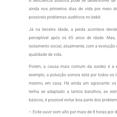
A deficiência auditiva pode se desenvolver de
ainda nos primeiros dias de vida por meio do
possíveis problemas auditivos no bebê.
Já na terceira idade, a perda acontece devi
perceptível após os 65 anos de idade. Mas, 
isolamento social, atualmente, com a evolução 
qualidade de vida.
Porém, a causa mais comum da surdez é a ex
exemplo, a poluição sonora está por todos os la
mesmo, em casa. Há ainda um agravante: os 
tenha se adaptado a tantos barulhos, as es
básicos, é possível evitar boa parte dos proble
– Evite ouvir som alto por mais de 8 horas por d