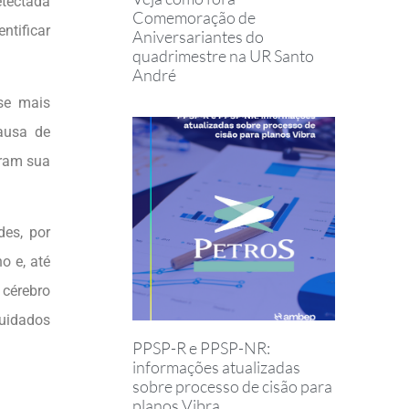
etectada
Comemoração de
ntificar
Aniversariantes do
quadrimestre na UR Santo
André
-se mais
causa de
eram sua
es, por
o e, até
cérebro
uidados
PPSP-R e PPSP-NR:
informações atualizadas
sobre processo de cisão para
planos Vibra