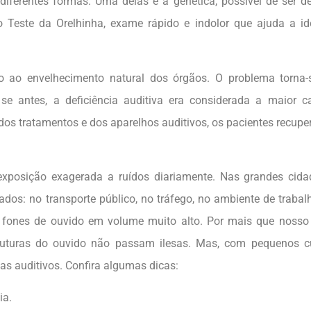
 diferentes formas. Uma delas é a genética, possível de ser d
 Teste da Orelhinha, exame rápido e indolor que ajuda a ide
do ao envelhecimento natural dos órgãos. O problema torna
se antes, a deficiência auditiva era considerada a maior 
dos tratamentos e dos aparelhos auditivos, os pacientes recup
posição exagerada a ruídos diariamente. Nas grandes cidad
dos: no transporte público, no tráfego, no ambiente de trabalh
fones de ouvido em volume muito alto. Por mais que nosso 
truturas do ouvido não passam ilesas. Mas, com pequenos c
mas auditivos. Confira algumas dicas:
ia.