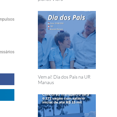
impulsos
essários
Vem aí! Dia dos Pais na UR
Manaus