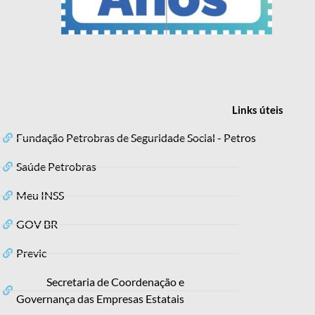
Links
úteis
Fundação Petrobras de Seguridade Social - Petros
Saúde Petrobras
Meu INSS
GOV BR
Previc
Secretaria de Coordenação e
Governança das Empresas Estatais