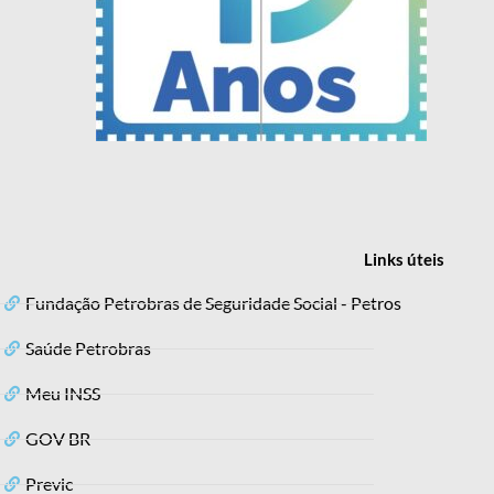
Links
úteis
Fundação Petrobras de Seguridade Social - Petros
Saúde Petrobras
Meu INSS
GOV BR
Previc