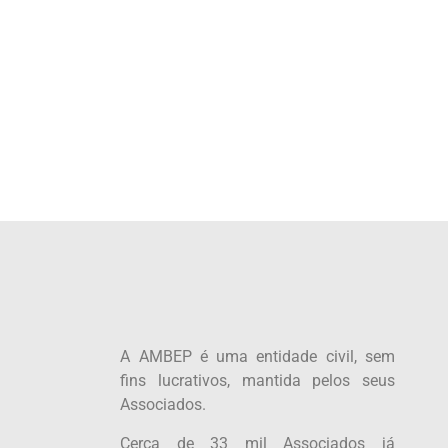
A AMBEP é uma entidade civil, sem
fins lucrativos, mantida pelos seus
Associados.
Cerca de 33 mil Associados já