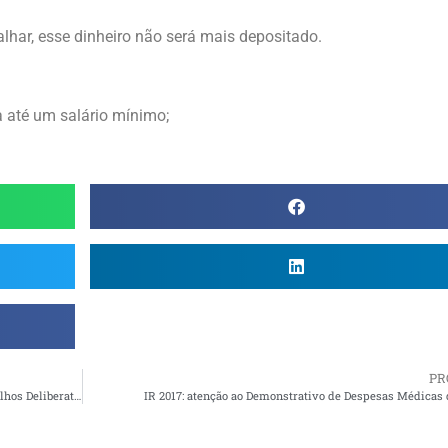
har, esse dinheiro não será mais depositado.
 até um salário mínimo;
PR
Petros prepara eleição para novos representantes dos Conselhos Deliberativo e Fiscal
IR 2017: atenção ao Demonstrativo de Despesas Médicas