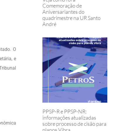
Comemoração de
Aniversariantes do
quadrimestre na UR Santo
André
tado. O
tária, e
Tribunal
PPSP-R e PPSP-NR:
informações atualizadas
conômica
sobre processo de cisão para
planos Vibra