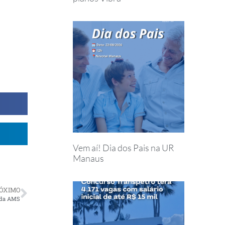
Vem aí! Dia dos Pais na UR
Manaus
ÓXIMO
 da AMS