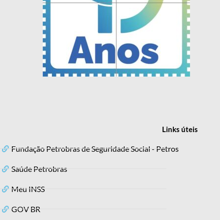
Links
úteis
Fundação Petrobras de Seguridade Social - Petros
Saúde Petrobras
Meu INSS
GOV BR