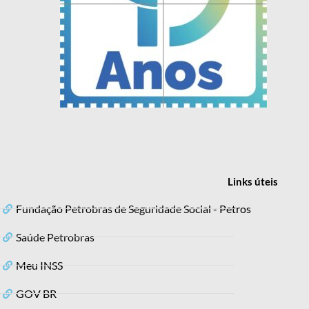
Links
úteis
Fundação Petrobras de Seguridade Social - Petros
Saúde Petrobras
Meu INSS
GOV BR