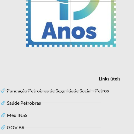
Links
úteis
Fundação Petrobras de Seguridade Social - Petros
Saúde Petrobras
Meu INSS
GOV BR