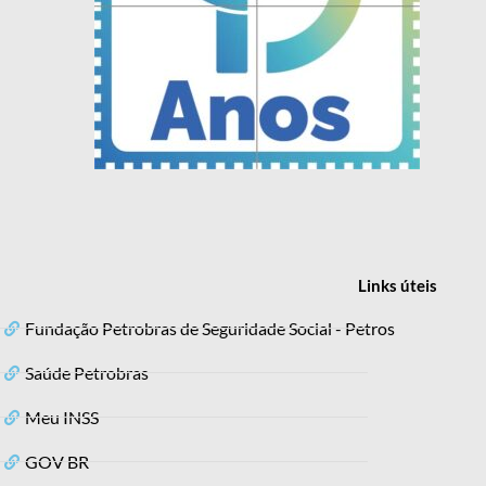
Links
úteis
Fundação Petrobras de Seguridade Social - Petros
Saúde Petrobras
Meu INSS
GOV BR