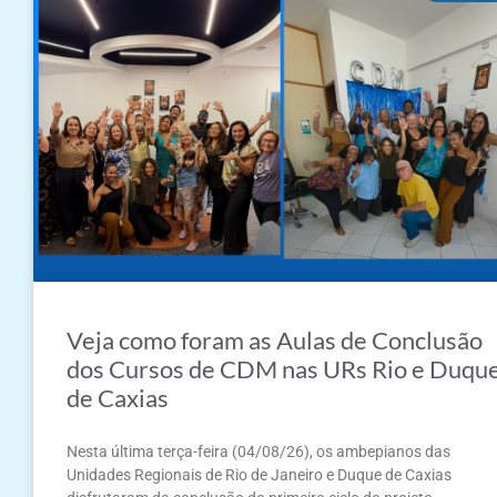
Veja como foram as Aulas de Conclusão
dos Cursos de CDM nas URs Rio e Duqu
de Caxias
Nesta última terça-feira (04/08/26), os ambepianos das
Unidades Regionais de Rio de Janeiro e Duque de Caxias