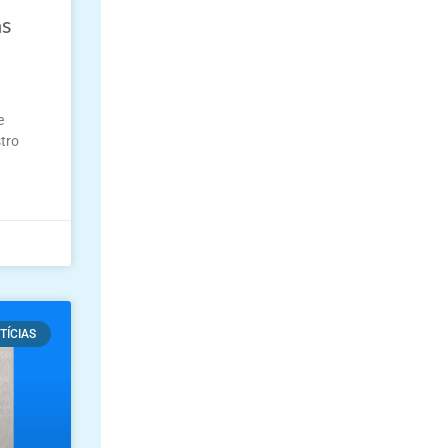
as
u
e
tro
TÍCIAS