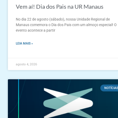
Vem aí! Dia dos Pais na UR Manaus
No dia 22 de agosto (sábado), nossa Unidade Regional de
Manaus comemora o Dia dos Pais com um almoço especial! O
evento acontece a partir
LEIA MAIS »
agosto 4, 2026
NOTÍCIA