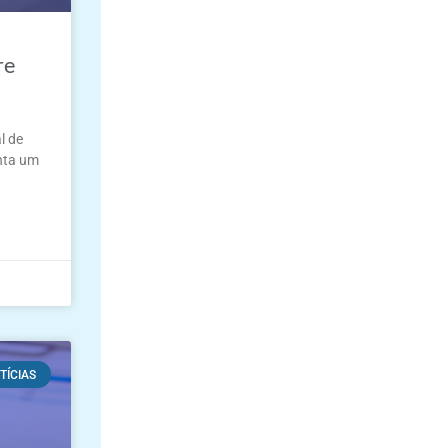
re
l de
enta um
TÍCIAS