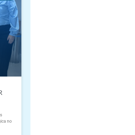
R
us
gica no