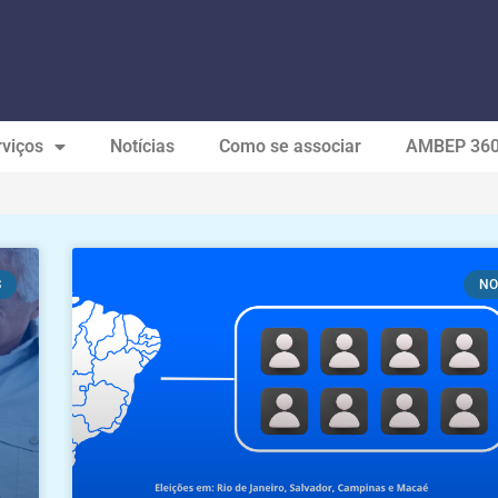
viços
Notícias
Como se associar
AMBEP 36
S
NO