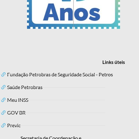
Links
úteis
Fundação Petrobras de Seguridade Social - Petros
Saúde Petrobras
Meu INSS
GOV BR
Previc
Secretaria de Coordenação e