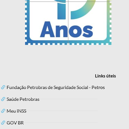
Links
úteis
Fundação Petrobras de Seguridade Social - Petros
Saúde Petrobras
Meu INSS
GOV BR