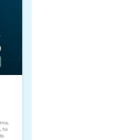
tros,
 foi
do