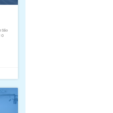
e São
! O