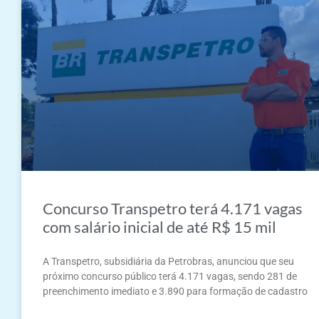
Concurso Transpetro terá 4.171 vagas
com salário inicial de até R$ 15 mil
A Transpetro, subsidiária da Petrobras, anunciou que seu
próximo concurso público terá 4.171 vagas, sendo 281 de
preenchimento imediato e 3.890 para formação de cadastro