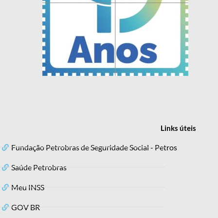
Links
úteis
Fundação Petrobras de Seguridade Social - Petros
Saúde Petrobras
Meu INSS
GOV BR