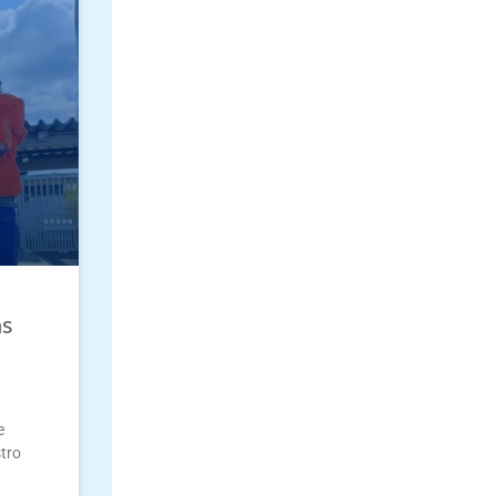
as
u
e
tro