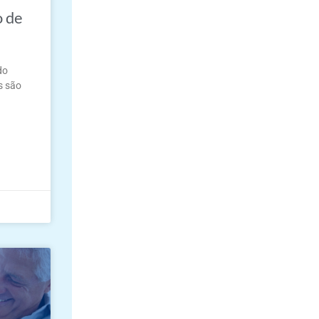
o de
do
s são