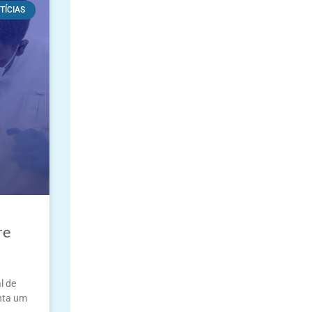
TÍCIAS
re
l de
enta um