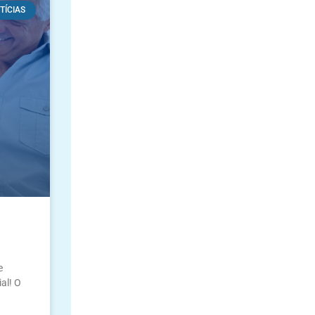
TÍCIAS
e
al! O