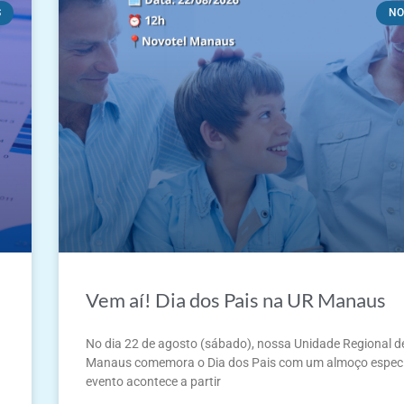
S
NO
Vem aí! Dia dos Pais na UR Manaus
No dia 22 de agosto (sábado), nossa Unidade Regional d
Manaus comemora o Dia dos Pais com um almoço especi
evento acontece a partir