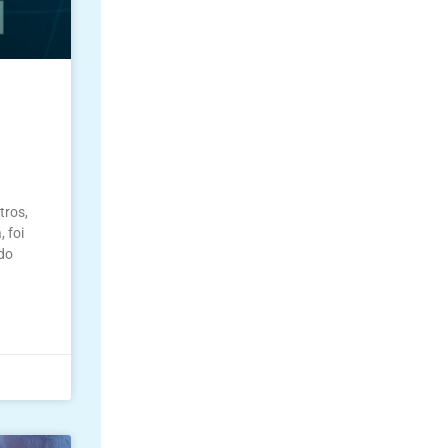
tros,
 foi
do