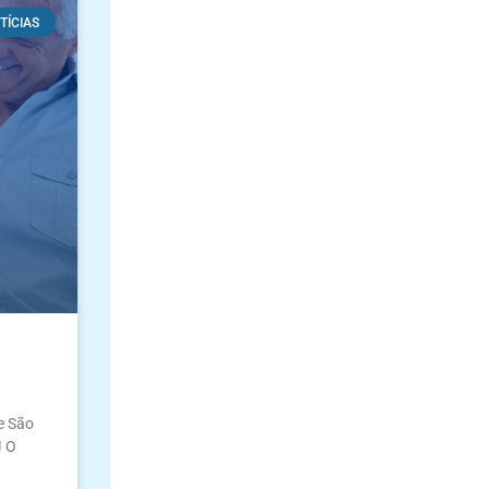
TÍCIAS
e São
! O