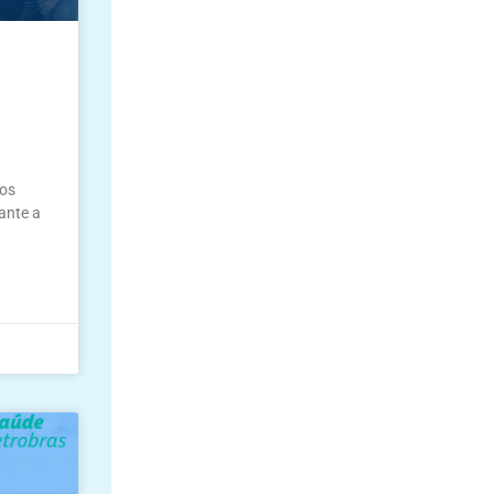
 os
ante a