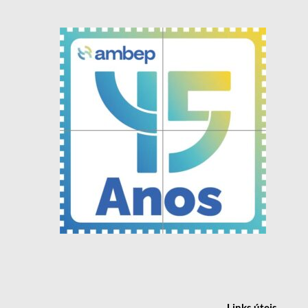
Links
úteis