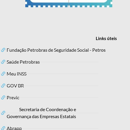
Links
úteis
Fundação Petrobras de Seguridade Social - Petros
Saúde Petrobras
Meu INSS
GOV BR
Previc
Secretaria de Coordenação e
Governança das Empresas Estatais
Abrapp