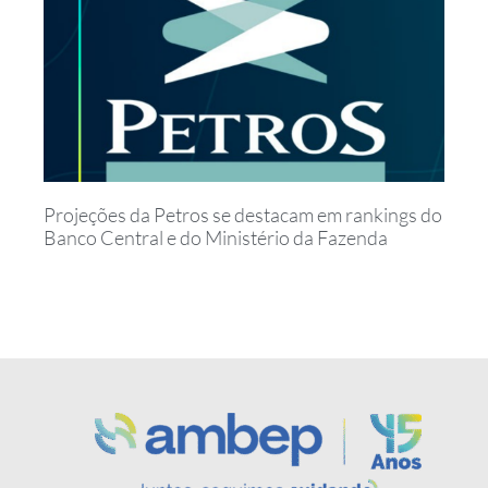
Projeções da Petros se destacam em rankings do
Banco Central e do Ministério da Fazenda