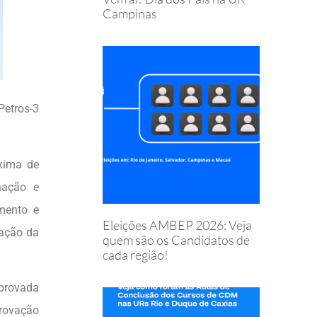
Campinas
Petros-3
áxima de
nação e
mento e
Eleições AMBEP 2026: Veja
vação da
quem são os Candidatos de
cada região!
aprovada
provação