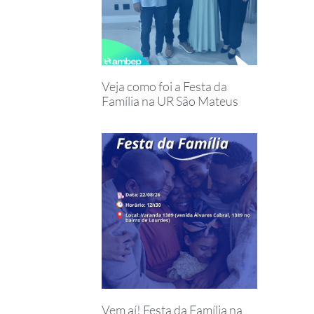
Veja como foi a Festa da
Família na UR São Mateus
Vem aí! Festa da Família na