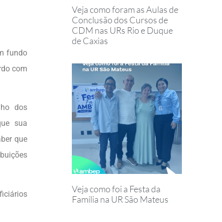
Veja como foram as Aulas de
Conclusão dos Cursos de
CDM nas URs Rio e Duque
de Caxias
um fundo
ordo com
nho dos
que sua
aber que
ibuições
Veja como foi a Festa da
iciários
Família na UR São Mateus