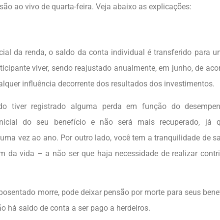
ão ao vivo de quarta-feira. Veja abaixo as explicações:
cial da renda, o saldo da conta individual é transferido para 
rticipante viver, sendo reajustado anualmente, em junho, de ac
alquer influência decorrente dos resultados dos investimentos.
do tiver registrado alguma perda em função do desempe
 inicial do seu benefício e não será mais recuperado, já 
 uma vez ao ano. Por outro lado, você tem a tranquilidade de s
fim da vida – a não ser que haja necessidade de realizar contr
aposentado morre, pode deixar pensão por morte para seus benef
Não há saldo de conta a ser pago a herdeiros.