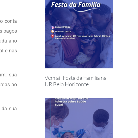
do conta
os pagos
cada ano
al e nas
im, sua
Vem aí! Festa da Família na
UR Belo Horizonte
erdas ao
o da sua