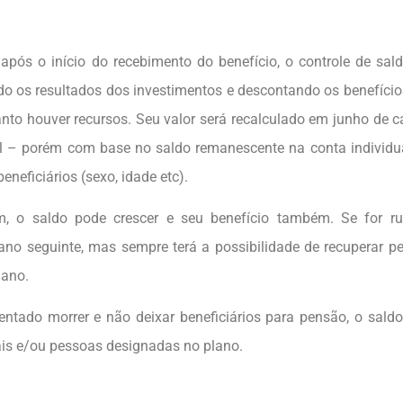
pós o início do recebimento do benefício, o controle de sal
ndo os resultados dos investimentos e descontando os benefíci
to houver recursos. Seu valor será recalculado em junho de 
l – porém com base no saldo remanescente na conta individu
eneficiários (sexo, idade etc).
, o saldo pode crescer e seu benefício também. Se for ru
no seguinte, mas sempre terá a possibilidade de recuperar p
lano.
sentado morrer e não deixar beneficiários para pensão, o sald
gais e/ou pessoas designadas no plano.