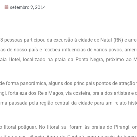
setembro 9, 2014
8 pessoas participou da excursão à cidade de Natal (RN) e arre
as de nosso país e recebeu influências de vários povos, amer
aia Hotel, localizado na praia da Ponta Negra, próximo ao 
, de forma panorâmica, alguns dos principais pontos de atração t
, fortaleza dos Reis Magos, via costeira, praia dos artistas e 
a passada pela região central da cidade para um relato hist
litoral potiguar. No litoral sul foram às praias do Pirangi, o
e Pipa e seu vilarejo, Barra do Cunhaú, com passeio de barco 