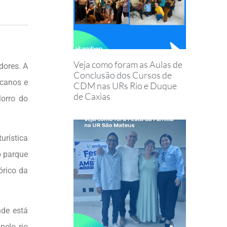
Veja como foram as Aulas de
dores. A
Conclusão dos Cursos de
icanos e
CDM nas URs Rio e Duque
de Caxias
Morro do
urística
o parque
órico da
nde está
pelo rio