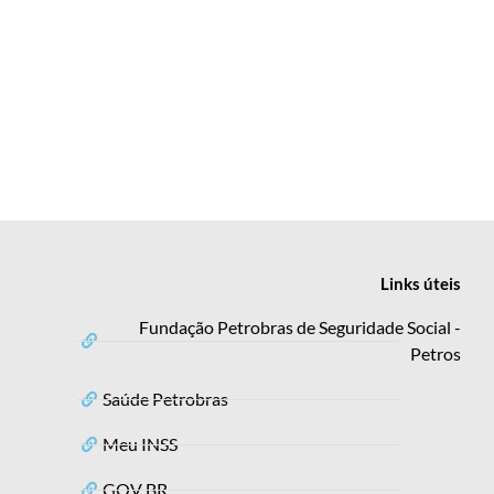
Links
úteis
Fundação Petrobras de Seguridade Social -
Petros
Saúde Petrobras
Meu INSS
GOV BR