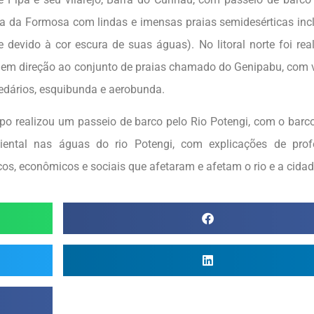
ia da Formosa com lindas e imensas praias semidesérticas inc
 devido à cor escura de suas águas). No litoral norte foi rea
 em direção ao conjunto de praias chamado do Genipabu, com v
edários, esquibunda e aerobunda.
upo realizou um passeio de barco pelo Rio Potengi, com o barc
ntal nas águas do rio Potengi, com explicações de profe
cos, econômicos e sociais que afetaram e afetam o rio e a cidad