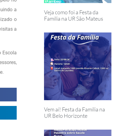
luindo a
Veja como foi a Festa da
Família na UR São Mateus
lizado o
isitas a
o Escola
ssores,
e.
Vem aí! Festa da Família na
UR Belo Horizonte