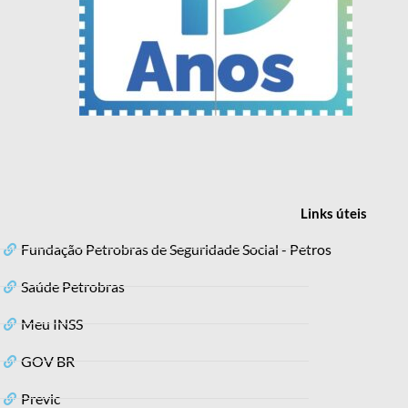
Links
úteis
Fundação Petrobras de Seguridade Social - Petros
Saúde Petrobras
Meu INSS
GOV BR
Previc