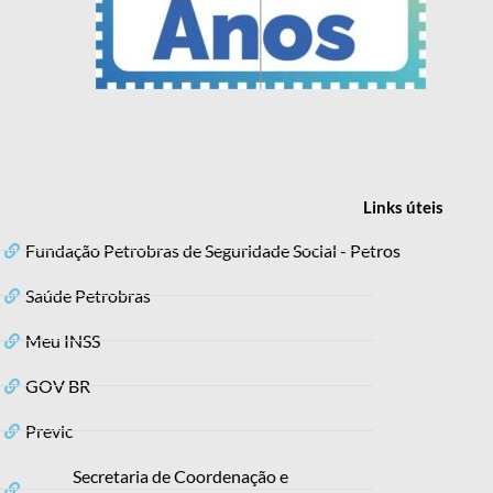
Links
úteis
Fundação Petrobras de Seguridade Social - Petros
Saúde Petrobras
Meu INSS
GOV BR
Previc
Secretaria de Coordenação e