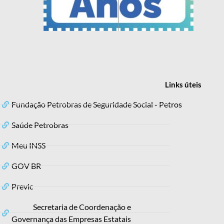
Links
úteis
Fundação Petrobras de Seguridade Social - Petros
Saúde Petrobras
Meu INSS
GOV BR
Previc
Secretaria de Coordenação e
Governança das Empresas Estatais