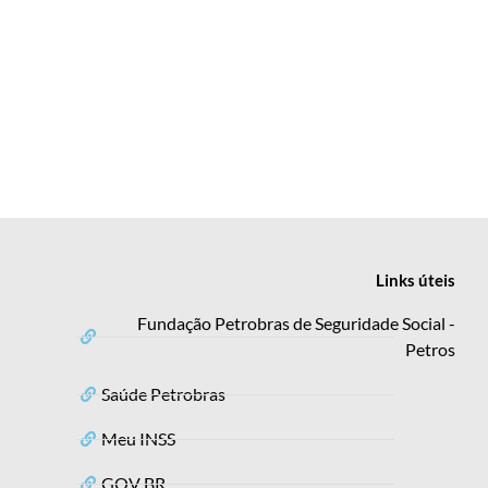
Links
úteis
Fundação Petrobras de Seguridade Social -
Petros
Saúde Petrobras
Meu INSS
GOV BR