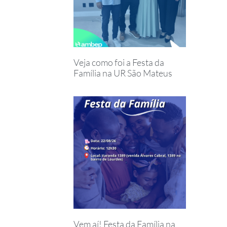
Veja como foi a Festa da
Família na UR São Mateus
Vem aí! Festa da Família na