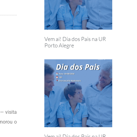
Vem aí! Dia dos Pais na UR
Porto Alegre
— visita
emorou o
Vem aí! Dia dos Pais na UR