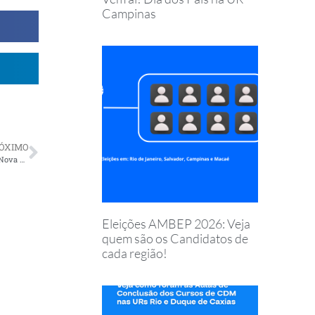
Campinas
ÓXIMO
São José dos Campos: Homenagem ao Dia dos Pais na Churrascaria Nova Brescia
Eleições AMBEP 2026: Veja
quem são os Candidatos de
cada região!