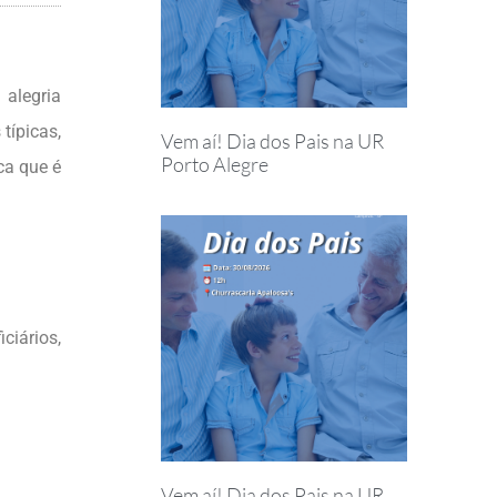
alegria
típicas,
Vem aí! Dia dos Pais na UR
Porto Alegre
ca que é
iários,
Vem aí! Dia dos Pais na UR