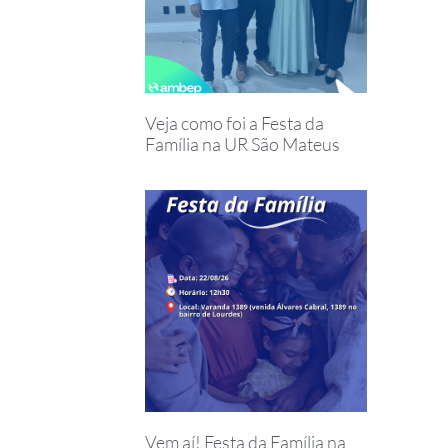
Veja como foi a Festa da
Família na UR São Mateus
Vem aí! Festa da Família na