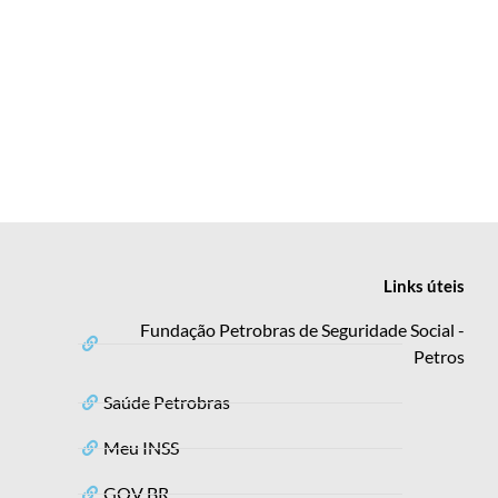
Links
úteis
Fundação Petrobras de Seguridade Social -
Petros
Saúde Petrobras
Meu INSS
GOV BR