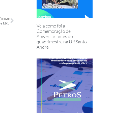
ÓXIMO
STF concede decisão liminar favorável à Petrobras no processo sobre RMNR
Veja como foi a
Comemoração de
Aniversariantes do
quadrimestre na UR Santo
André