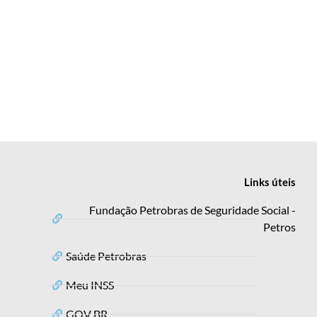
Links
úteis
Fundação Petrobras de Seguridade Social -
Petros
Saúde Petrobras
Meu INSS
GOV BR