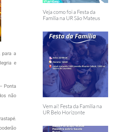
Veja como foi a Festa da
Família na UR São Mateus
, para a
egria e
 – Ponta
dos não
Vem aí! Festa da Família na
UR Belo Horizonte
astapé.
 poderão