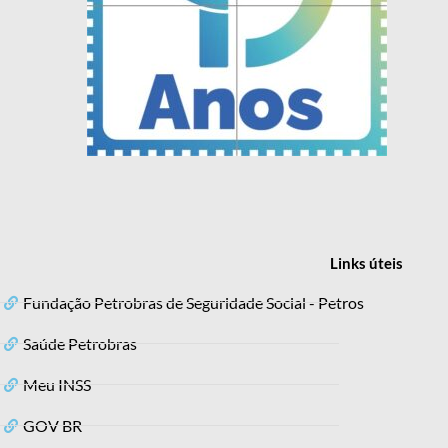
Links
úteis
Fundação Petrobras de Seguridade Social - Petros
Saúde Petrobras
Meu INSS
GOV BR