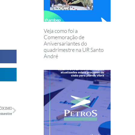
Veja como foi a
Comemoração de
Aniversariantes do
quadrimestre na UR Santo
André
ÓXIMO
semestre