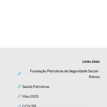
Links
úteis
Fundação Petrobras de Seguridade Social -
Petros
Saúde Petrobras
Meu INSS
GOV BR