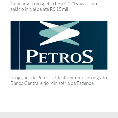
Concurso Transpetro terá 4.171 vagas com
salário inicial de até R$ 15 mil
Projeções da Petros se destacam em rankings do
Banco Central e do Ministério da Fazenda