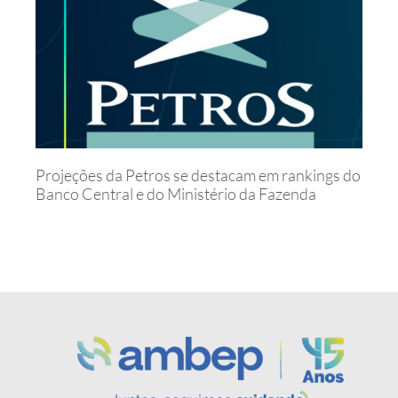
Projeções da Petros se destacam em rankings do
Banco Central e do Ministério da Fazenda